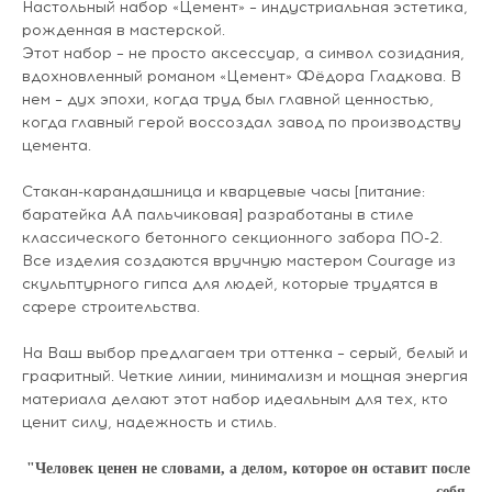
Настольный набор «Цемент» – индустриальная эстетика,
рожденная в мастерской.
Этот набор – не просто аксессуар, а символ созидания,
вдохновленный романом «Цемент» Фёдора Гладкова. В
нем – дух эпохи, когда труд был главной ценностью,
когда главный герой воссоздал завод по производству
цемента.
Стакан-карандашница и кварцевые часы [питание:
баратейка АА пальчиковая] разработаны в стиле
классического бетонного секционного забора ПО-2.
Все изделия создаются вручную мастером Courage из
скульптурного гипса для людей, которые трудятся в
сфере строительства.
На Ваш выбор предлагаем три оттенка – серый, белый и
графитный. Четкие линии, минимализм и мощная энергия
материала делают этот набор идеальным для тех, кто
ценит силу, надежность и стиль.
"Человек ценен не словами, а делом, которое он оставит после
себя.