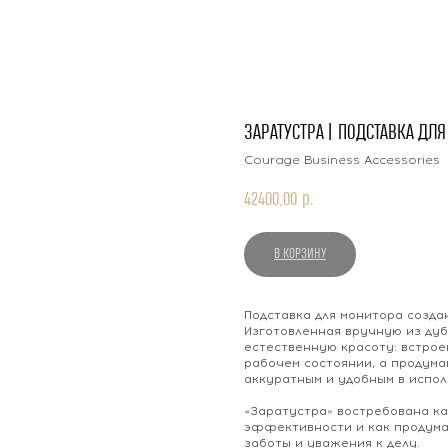
ЗАРАТУСТРА | ПОДСТАВКА ДЛ
Courage Business Accessories
42400,00
р.
В КОРЗИНУ
Подставка для монитора создан
Изготовленная вручную из дуб
естественную красоту: встро
рабочем состоянии, а продум
аккуратным и удобным в испол
«Заратустра» востребована ка
эффективности и как продуман
заботы и уважения к делу.