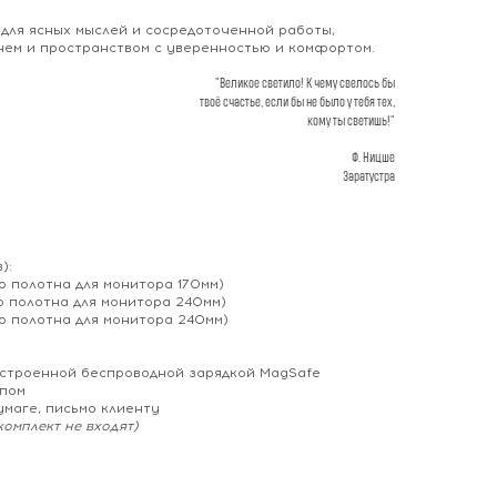
 для ясных мыслей и сосредоточенной работы,
нем и пространством с уверенностью и комфортом.
"Великое светило! К чему свелось бы
твоё счастье, если бы не было у тебя тех,
кому ты светишь!"
Ф. Ницше
Заратустра
):
 полотна для монитора 170мм)
 полотна для монитора 240мм)
о полотна для монитора 240мм)
встроенной беспроводной зарядкой MagSafe
ипом
маге, письмо клиенту
комплект не входят)