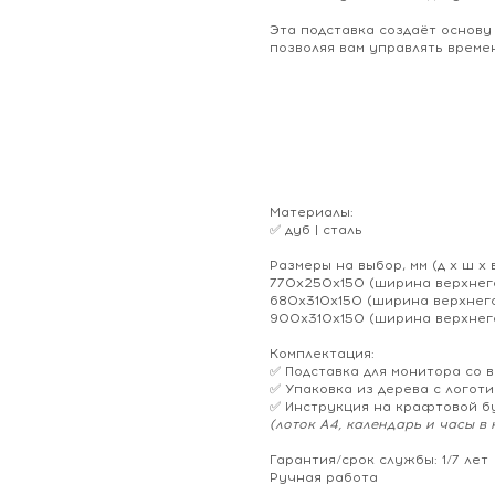
Эта подставка создаёт основу
позволяя вам управлять време
Материалы:
✅ дуб | сталь
Размеры на выбор, мм (д х ш х в
770х250х150 (ширина верхнего
680х310х150 (ширина верхнего
900х310х150 (ширина верхнег
Комплектация:
✅ Подставка для монитора со 
✅ Упаковка из дерева с логот
✅ Инструкция на крафтовой бу
(лоток А4, календарь и часы в 
Гарантия/срок службы: 1/7 лет
Ручная работа