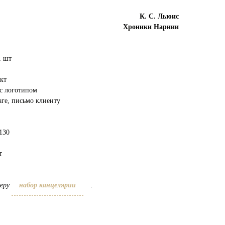
К. С. Льюис
Хроники Нарнии
1 шт
кт
 с логотипом
ге, письмо клиенту
130
т
зеру
набор канцелярии
.