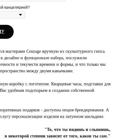
ой канцелярией?
НУ
ся мастерами Courage вручную из скульптурного гипса.
 в дизайне и функционале набора, послужили
ичности и текучести времени и формы, и что только мы
 пространство между двумя кавычками.
чную коробку с логотипом. Кварцевые часы, подставки для
 Вас удобным подспорьем в создании собственной
рпоративных подарков - доступна опция брендирования. А
 услугу персонализации изделия на латунном шильдике.
"То, что ты видишь и слышишь,
в некоторой степени зависит от того, каков ты сам."