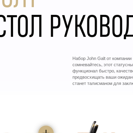
N
СТОЛ РУКОВО
Набор John Galt от компании 
сомневайтесь, этот статусн
функционал быстро, качестве
предвосхищать ваши ожидани
станет талисманом для закл