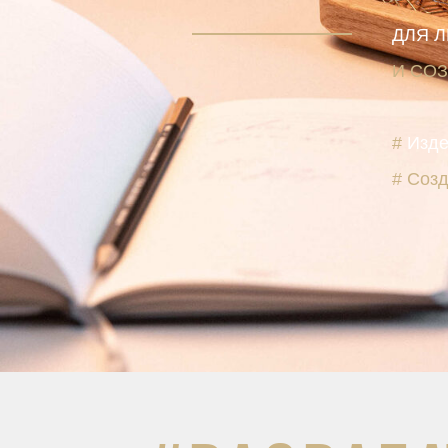
ДЛЯ 
И СО
#
Изде
# Созд