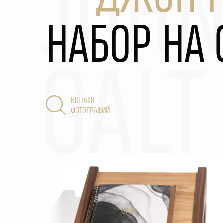
JOH
НАБОР НА 
GALT
БОЛЬШЕ
ФОТОГРАФИЙ