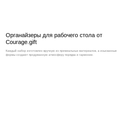
Политика конфиденциальности
Пользовательское соглашение
Возврат товара
Оплата
Органайзеры для рабочего стола от
Courage.gift
Каждый набор изготовлен вручную из премиальных материалов, а изысканные
формы создают продуманную атмосферу порядка и гармонии.