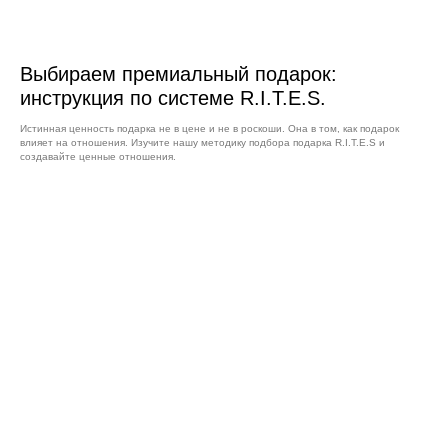
Выбираем премиальный подарок:
инструкция по системе R.I.T.E.S.
Истинная ценность подарка не в цене и не в роскоши. Она в том, как подарок
влияет на отношения. Изучите нашу методику подбора подарка R.I.T.E.S и
создавайте ценные отношения.