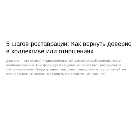
5 шагов реставрации: Как вернуть доверие
в коллективе или отношениях.
Доверие — это хрупкий и одновременно фундаментальный элемент любых
взаимоотношений. Оно формируется годами, но может быть разрушено за
считанные минуты. Когда доверие подорвано, перед нами встает сложный, но
жизненно важный вопрос: как вернуть его и укрепить отношения?