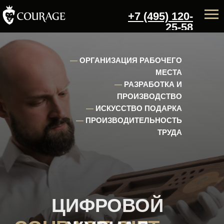
+7 (495) 120-
25-58
—
ОРГАНИЗАЦИЯ РАБОЧЕГО
МЕСТА
—
РАЗРАБОТКА И
ПРОИЗВОДСТВО
—
ИСКУССТВО ПОДАРКА
—
ПРОИЗВОДИТЕЛЬНОСТЬ
ТРУДА
ЦИФРОВОЙ