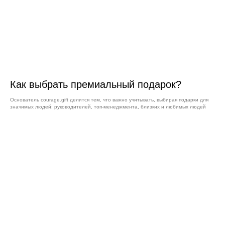
Как выбрать премиальный подарок?
Основатель courage.gift делится тем, что важно учитывать, выбирая подарки для
значимых людей: руководителей, топ-менеджмента, близких и любимых людей