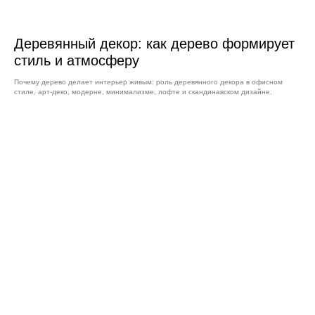
Деревянный декор: как дерево формирует
стиль и атмосферу
Почему дерево делает интерьер живым: роль деревянного декора в офисном
стиле, арт-деко, модерне, минимализме, лофте и скандинавском дизайне.