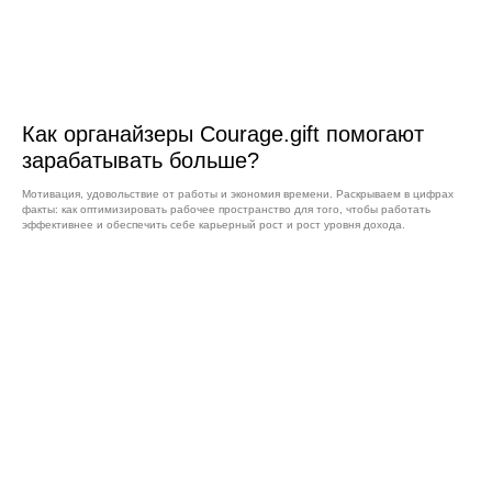
Как органайзеры Courage.gift помогают
зарабатывать больше?
Мотивация, удовольствие от работы и экономия времени. Раскрываем в цифрах
факты: как оптимизировать рабочее пространство для того, чтобы работать
эффективнее и обеспечить себе карьерный рост и рост уровня дохода.