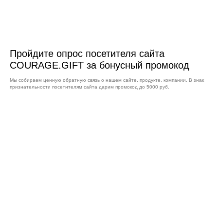
СОЦ СЕТИ:
Пройдите опрос посетителя сайта
COURAGE.GIFT за бонусный промокод
Мы собираем ценную обратную связь о нашем сайте, продукте, компании. В знак
признательности посетителям сайта дарим промокод до 5000 руб.
#КОНТАКТЫ
СВЯЗЬ:
+7 (495) 120-
25-58
+7 (985) 219-
60-68
welcome@courage.gift
telegram:
+79774661588
Адрес для корреспонденции:
109559, г. Москва,