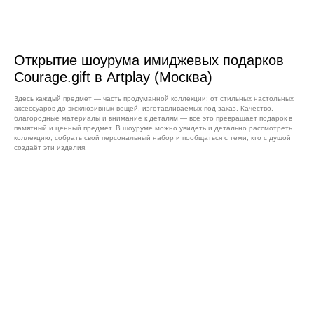
Открытие шоурума имиджевых подарков
Courage.gift в Artplay (Москва)
Здесь каждый предмет — часть продуманной коллекции: от стильных настольных
аксессуаров до эксклюзивных вещей, изготавливаемых под заказ. Качество,
благородные материалы и внимание к деталям — всё это превращает подарок в
памятный и ценный предмет. В шоуруме можно увидеть и детально рассмотреть
коллекцию, собрать свой персональный набор и пообщаться с теми, кто с душой
создаёт эти изделия.