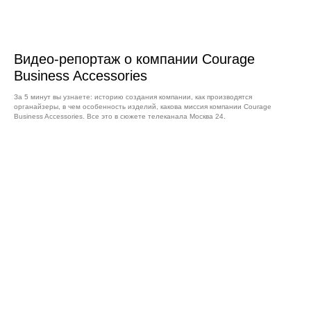
Видео-репортаж о компании Courage
Business Accessories
За 5 минут вы узнаете: историю создания компании, как производятся
органайзеры, в чем особенность изделий, какова миссия компании Courage
Business Accessories. Все это в сюжете телеканала Москва 24.