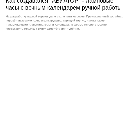
Как создавался "АВИАТОР" - ламповые
часы с вечным календарем ручной работы
На разработку первой версии ушло около пяти месяцев. Промышленный дизайнер
перевёл исходную идею в конструкцию: парящий корпус, лампы часов,
напоминающие иллюминаторы, и календарь, в форме которого можно
представить отсылку к винту самолёта или турбине.