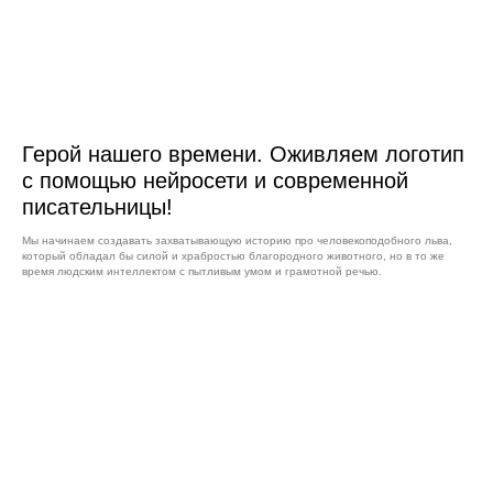
Герой нашего времени. Оживляем логотип
с помощью нейросети и современной
писательницы!
Мы начинаем создавать захватывающую историю про человекоподобного льва,
который обладал бы силой и храбростью благородного животного, но в то же
время людским интеллектом с пытливым умом и грамотной речью.