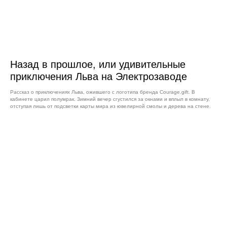
Назад в прошлое, или удивительные
приключения Льва на Электрозаводе
Рассказ о приключениях Льва, ожившего с логотипа бренда Courage.gift. В
кабинете царил полумрак. Зимний вечер сгустился за окнами и вплыл в комнату,
отступая лишь от подсветки карты мира из ювелирной смолы и дерева на стене.