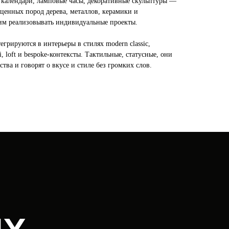
 календари, ламповые часы, декоративные скульптуры —
 ценных пород дерева, металлов, керамики и
им реализовывать индивидуальные проекты.
егрируются в интерьеры в стилях modern classic,
di, loft и bespoke-контексты. Тактильные, статусные, они
тва и говорят о вкусе и стиле без громких слов.