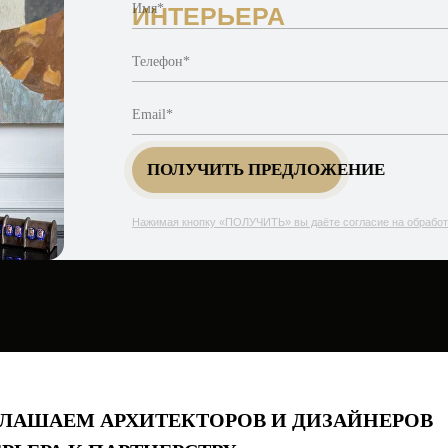
Имя*
ИНТЕРЬЕРА
Телефон*
Email*
ПОЛУЧИТЬ ПРЕДЛОЖЕНИЕ
Нажимая кнопку «ПОЛУЧИТЬ» вы даёте согласие на обрабо
ЛАШАЕМ АРХИТЕКТОРОВ И ДИЗАЙНЕРОВ