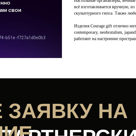
Настольные органайзеры, вечные
всё изготавливается вручную, из
скульптурного гипса. Также люб
Изделия Courage.gift отлично инт
contemporary, neobrutalism, japan
работают на настроение пространс
 ЗАЯВКУ НА
НИЕ