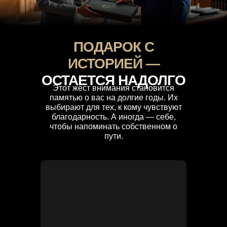
СОЦ СЕТИ:
ПОДАРОК С
ИСТОРИЕЙ —
ОСТАЕТСЯ НАДОЛГО
Этот жест внимания становится
памятью о вас на долгие годы. Их
выбирают для тех, к кому чувствуют
благодарность. А иногда — себе,
чтобы напоминать собственном о
#КОНТАКТЫ
пути.
СВЯЗЬ:
+7 (495) 120-
25-58
+7 (985) 219-
60-68
welcome@courage.gift
telegram:
+79774661588