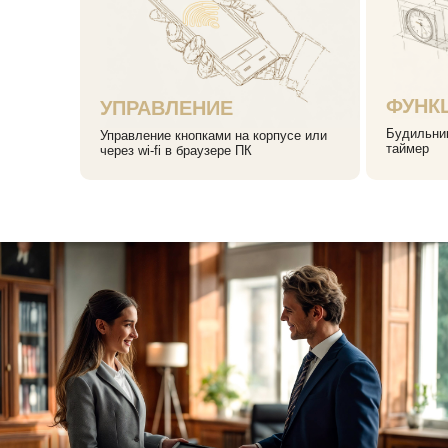
ФУНК
УПРАВЛЕНИЕ
Будильник
Управление кнопками на корпусе или
таймер
через wi-fi в браузере ПК